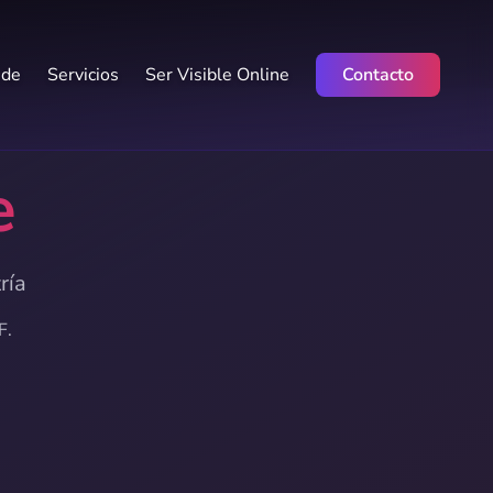
 de
Servicios
Ser Visible Online
Contacto
e
ría
F.